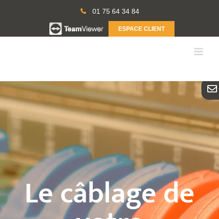
Passer
01 75 64 34 84
au
contenu
ESPACE CLIENT
Le câblage de